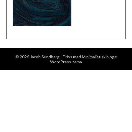
© 2026 Jacob Sundberg
| Drivs med
Minimalistisk blogg
WordPress-tema