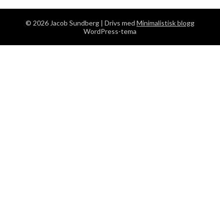
© 2026 Jacob Sundberg
| Drivs med
Minimalistisk blogg
WordPress-tema